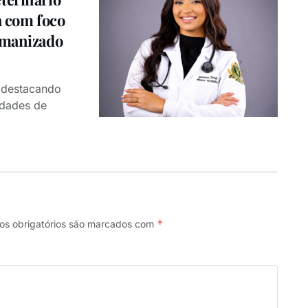
a com foco
umanizado
 destacando
idades de
*
s obrigatórios são marcados com