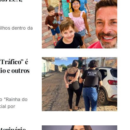
ilhos dentro da
Tráfico” é
o e outros
o "Rainha do
ial por
terinário