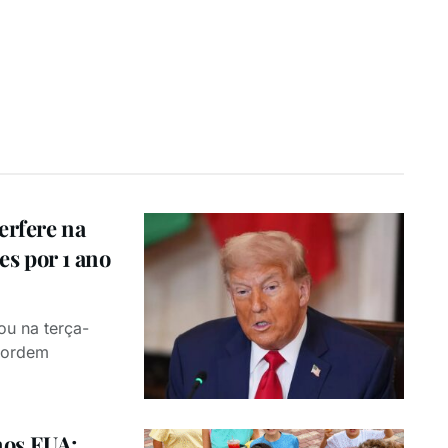
erfere na
s por 1 ano
ou na terça-
a ordem
 nos EUA;