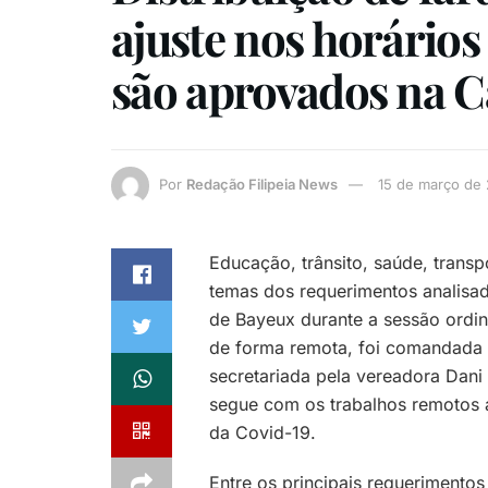
ajuste nos horários
são aprovados na 
Por
Redação Filipeia News
15 de março de
Educação, trânsito, saúde, transp
temas dos requerimentos analisa
de Bayeux durante a sessão ordiná
de forma remota, foi comandada 
secretariada pela vereadora Dani
segue com os trabalhos remotos a
da Covid-19.
Entre os principais requerimentos