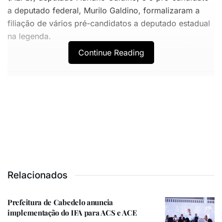
a deputado federal, Murilo Galdino, formalizaram a
filiação de vários pré-candidatos a deputado estadual
na legenda.
Continue Reading
VOCÊ TAMBÉM PODE GOSTAR
Prefeitura de Cabedelo anuncia implementação do IFA
para ACS e ACE
Leo Bezerra confirma filiação ao PSDB e reforça
articulações políticas para 2026 na Paraíba
Relacionados
Prefeitura de Cabedelo anuncia
implementação do IFA para ACS e ACE