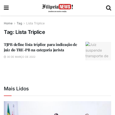
Home
Tag
Lista Triplice
Tag:
Lista Triplice
TJPB define lista tríplice para indicação de
juiz do TRE-PB na categoria jurista
30 DE MARÇO DE 2022
Mais Lidos