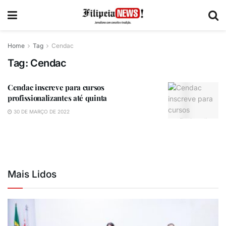
Home
Tag
Cendac
Tag:
Cendac
Cendac inscreve para cursos
profissionalizantes até quinta
30 DE MARÇO DE 2022
Mais Lidos