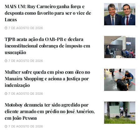
cobrança de imposto em usucapião
MAIS UM: Ruy Carneiro ganha força e
desponta como favorito para ser o vice de
Lucas
7 DE AGOSTO DE 2026
TJPB acata ação da OAB-PB e declara
inconstitucional cobrança de imposto em
usucapião
“Recebemos uma gestão desafiadora. Quando
7 DE AGOSTO DE 2026
assumimos a Prefeitura, ao lado do saudoso ex-
Mulher sofre queda em piso com óleo no
prefeito Manoel Júnior, encontramos o Instituto de
Manaíra Shopping e aciona a Justiça por
Previdência enfrentando grandes dificuldades
indenização
financeiras. Com muito planejamento,
7 DE AGOSTO DE 2026
responsabilidade e compromisso com os servidores,
Motoboy denuncia ter sido agredido por
fomos ajustando as contas, fortalecendo o instituto e
cliente armado em prédio no José Américo,
garantindo mais segurança para quem dedicou a vida
em João Pessoa
ao serviço público. A aprovação das contas de 2024
7 DE AGOSTO DE 2026
demonstra que estamos no caminho certo e que é
possível fazer uma gestão séria, transparente e