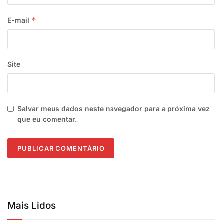
com o equilíbrio fiscal e o cumprimento de suas
*
E-mail
obrigações legais”, destacou o Magnum.
Segundo a gestão municipal, o trabalho de
reorganização financeira envolveu medidas de
Site
controle das despesas, fortalecimento da arrecadação
e cumprimento das obrigações legais, contribuindo
para a recuperação da saúde financeira do Instituto de
Salvar meus dados neste navegador para a próxima vez
Previdência e para a manutenção do equilíbrio das
que eu comentar.
contas.
“A aprovação das contas pelo Tribunal de Contas
representa o reconhecimento do cumprimento das
normas de gestão fiscal e da correta aplicação dos
recursos públicos, reforçando a credibilidade da
administração municipal”, concluiu o prefeito.
Mais Lidos