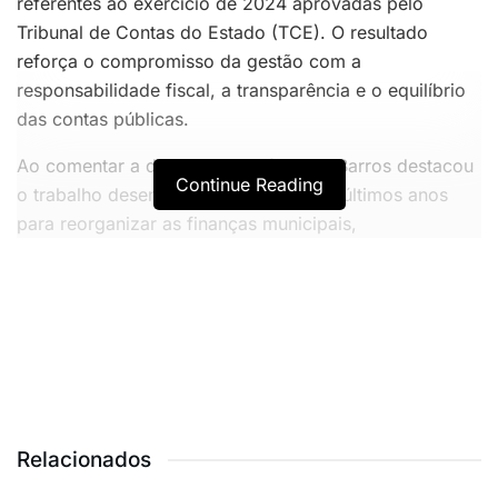
referentes ao exercício de 2024 aprovadas pelo
Tribunal de Contas do Estado (TCE). O resultado
reforça o compromisso da gestão com a
responsabilidade fiscal, a transparência e o equilíbrio
das contas públicas.
Ao comentar a decisão, o prefeito Ba Barros destacou
Continue Reading
o trabalho desenvolvido ao longo dos últimos anos
para reorganizar as finanças municipais,
especialmente a situação do Instituto de Previdência
do município.
VOCÊ TAMBÉM PODE GOSTAR
MAIS UM: Ruy Carneiro ganha força e desponta como
favorito para ser o vice de Lucas
Relacionados
TJPB acata ação da OAB-PB e declara inconstitucional