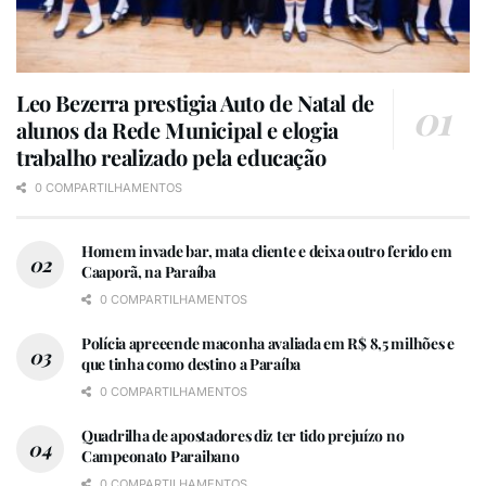
Leo Bezerra prestigia Auto de Natal de
alunos da Rede Municipal e elogia
trabalho realizado pela educação
0 COMPARTILHAMENTOS
Homem invade bar, mata cliente e deixa outro ferido em
Caaporã, na Paraíba
0 COMPARTILHAMENTOS
Polícia apreeende maconha avaliada em R$ 8,5 milhões e
que tinha como destino a Paraíba
0 COMPARTILHAMENTOS
Quadrilha de apostadores diz ter tido prejuízo no
Campeonato Paraibano
0 COMPARTILHAMENTOS