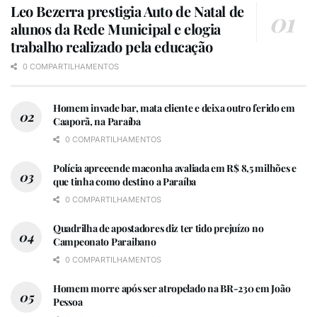
Leo Bezerra prestigia Auto de Natal de
alunos da Rede Municipal e elogia
trabalho realizado pela educação
0 COMPARTILHAMENTOS
Homem invade bar, mata cliente e deixa outro ferido em
Caaporã, na Paraíba
0 COMPARTILHAMENTOS
Polícia apreeende maconha avaliada em R$ 8,5 milhões e
que tinha como destino a Paraíba
0 COMPARTILHAMENTOS
Quadrilha de apostadores diz ter tido prejuízo no
Campeonato Paraibano
0 COMPARTILHAMENTOS
Homem morre após ser atropelado na BR-230 em João
Pessoa