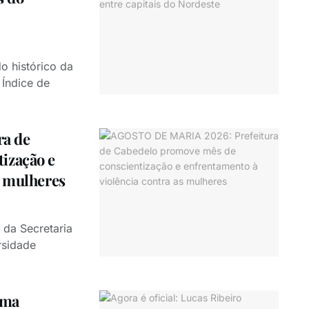
o histórico da
Índice de
a de
ização e
s mulheres
 da Secretaria
rsidade
rma