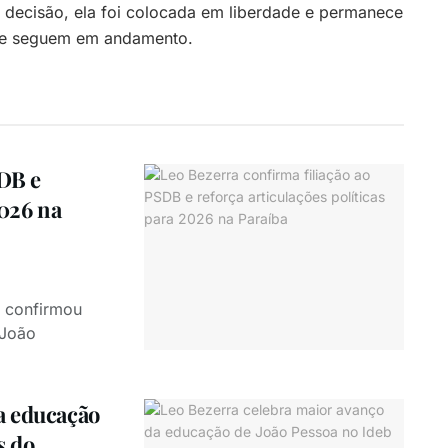
 decisão, ela foi colocada em liberdade e permanece
 que seguem em andamento.
SDB e
2026 na
, confirmou
 João
a educação
s do