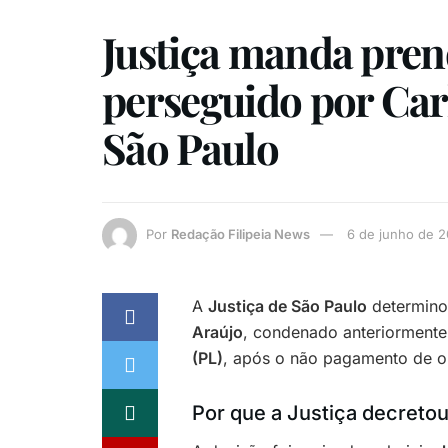
Justiça manda prend
perseguido por Car
São Paulo
Por
Redação Filipeia News
6 de junho de 
A
Justiça de São Paulo
determinou
Araújo
, condenado anteriorment
(PL)
, após o não pagamento de ob
Por que a Justiça decretou