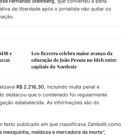
osé Fernando Steinberg
, que converteu a pena
vativa de liberdade após o jornalista não quitar os
nação.
PSDB e
Leo Bezerra celebra maior avanço da
 2026
educação de João Pessoa no Ideb entre
capitais do Nordeste
alizava
R$ 2.216,30
, incluindo multa penal e
ado destacou que o condenado foi regularmente
igação estabelecida. As informações são do
m texto publicado em que classificava Zambelli como
ta mesquinha, maldosa e mercadora da morte
“,