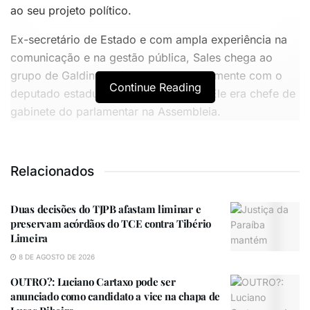
ao seu projeto político.
Ex-secretário de Estado e com ampla experiência na
comunicação e na gestão pública, Sales chega ao
grupo de Galdino após romper politicamente com o
Continue Reading
deputado estadual Eduardo Carneiro. Ele era chefe de
gabinete do parlamentar na Assembleia.
VOCÊ TAMBÉM PODE GOSTAR
Relacionados
Duas decisões do TJPB afastam liminar e preservam
acórdãos do TCE contra Tibério Limeira
Duas decisões do TJPB afastam liminar e
preservam acórdãos do TCE contra Tibério
OUTRO?: Luciano Cartaxo pode ser anunciado como
Limeira
candidato a vice na chapa de Lucas Ribeiro
8 DE AGOSTO DE 2026
OUTRO?: Luciano Cartaxo pode ser
anunciado como candidato a vice na chapa de