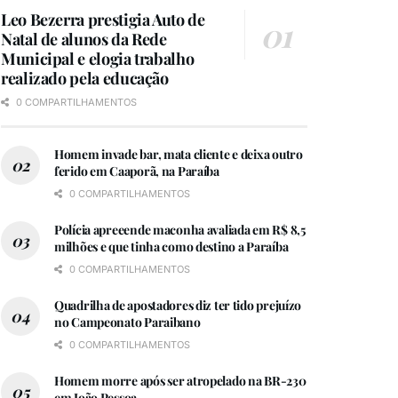
Leo Bezerra prestigia Auto de
Natal de alunos da Rede
Municipal e elogia trabalho
realizado pela educação
0 COMPARTILHAMENTOS
Homem invade bar, mata cliente e deixa outro
ferido em Caaporã, na Paraíba
0 COMPARTILHAMENTOS
Polícia apreeende maconha avaliada em R$ 8,5
milhões e que tinha como destino a Paraíba
0 COMPARTILHAMENTOS
Quadrilha de apostadores diz ter tido prejuízo
no Campeonato Paraibano
0 COMPARTILHAMENTOS
Homem morre após ser atropelado na BR-230
em João Pessoa