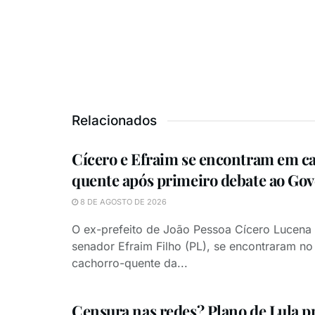
Relacionados
Cícero e Efraim se encontram em c
quente após primeiro debate ao Go
8 DE AGOSTO DE 2026
O ex-prefeito de João Pessoa Cícero Lucena
senador Efraim Filho (PL), se encontraram n
cachorro-quente da...
Censura nas redes? Plano de Lula p