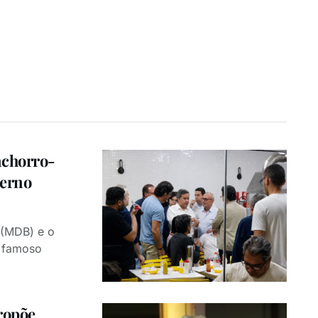
achorro-
verno
 (MDB) e o
o famoso
ropõe