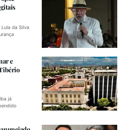
gitais
 Lula da Silva
gurança
nar e
Tibério
íba já
spendido
 anunciado