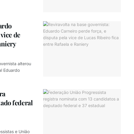
ardo
 vice de
aniery
vernista alterou
al Eduardo
ra
ado federal
ssistas e União