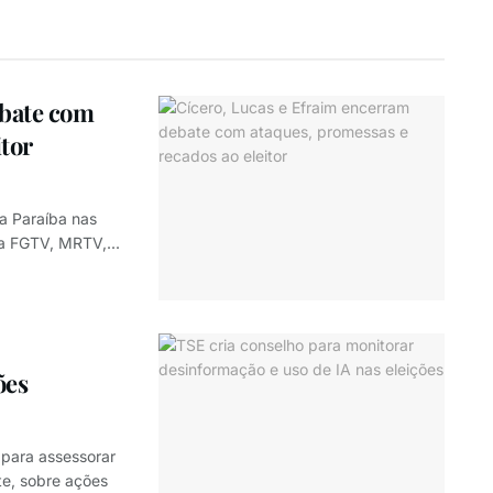
ebate com
itor
a Paraíba nas
la FGTV, MRTV,...
ões
o para assessorar
te, sobre ações