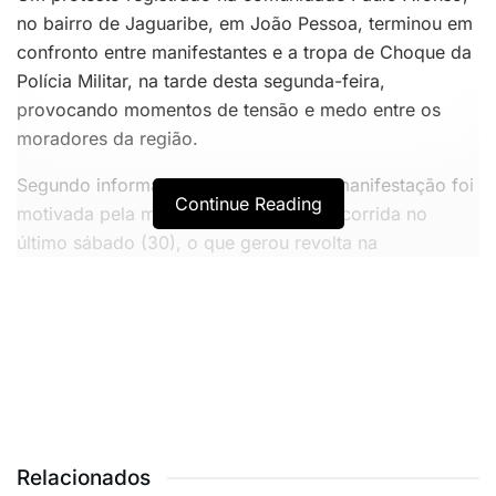
no bairro de Jaguaribe, em João Pessoa, terminou em
confronto entre manifestantes e a tropa de Choque da
Polícia Militar, na tarde desta segunda-feira,
provocando momentos de tensão e medo entre os
moradores da região.
Segundo informações preliminares, a manifestação foi
Continue Reading
motivada pela morte de um morador ocorrida no
último sábado (30), o que gerou revolta na
comunidade. Durante o ato, alguns participantes
teriam lançado rojões e fogos de artifício contra os
policiais, que reagiram à ação.
VOCÊ TAMBÉM PODE GOSTAR
Republicanos retira ‘Motta’, de Hugo, e ‘Wanderley’, de
Relacionados
Nabor, das urnas