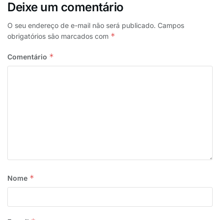
detidas pelas forças de segurança.
Deixe um comentário
A Polícia Militar segue monitorando a área, e o caso
O seu endereço de e-mail não será publicado.
Campos
deve ser investigado. Novas informações devem ser
*
obrigatórios são marcados com
divulgadas pelas autoridades nas próximas horas.
*
Comentário
*
Nome