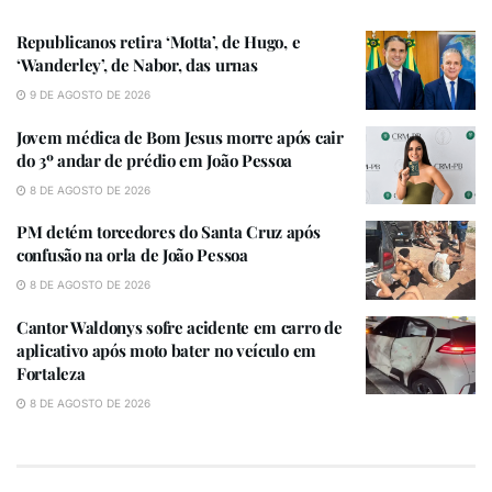
Jovem médica de Bom Jesus morre após cair do 3º andar
Republicanos retira ‘Motta’, de Hugo, e
de prédio em João Pessoa
‘Wanderley’, de Nabor, das urnas
9 DE AGOSTO DE 2026
Jovem médica de Bom Jesus morre após cair
do 3º andar de prédio em João Pessoa
8 DE AGOSTO DE 2026
PM detém torcedores do Santa Cruz após
Com o agravamento da situação, houve troca de tiros
confusão na orla de João Pessoa
e correria na localidade. Para conter o avanço dos
8 DE AGOSTO DE 2026
manifestantes e liberar a via principal da ladeira que
Cantor Waldonys sofre acidente em carro de
dá acesso ao bairro de Jaguaribe, foi necessária a
aplicativo após moto bater no veículo em
atuação do Batalhão de Choque.
Fortaleza
8 DE AGOSTO DE 2026
Durante o confronto, foram registrados episódios de
vandalismo, com quebra-quebra em alguns pontos da
comunidade. Pessoas ficaram feridas e algumas foram