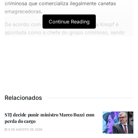
criminosa que comercializa ilegalmente canetas
emagrecedoras.
Continue Reading
De acordo com a investigação, Gabriela Knopf é
apontada como a chefe do grupo criminoso, sendo
responsável por conectar fornecedores de canetas
emagrecedoras a médicos e pacientes.
VOCÊ TAMBÉM PODE GOSTAR
STJ decide punir ministro Marco Buzzi com perda do
cargo
Relacionados
Agevisa celebra Dia Nacional da Vigilância Sanitária e
reforça compromisso com a defesa da saúde pública
STJ decide punir ministro Marco Buzzi com
perda do cargo
6 DE AGOSTO DE 2026