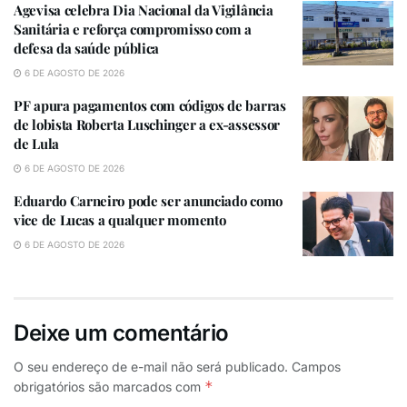
Agevisa celebra Dia Nacional da Vigilância
Sanitária e reforça compromisso com a
defesa da saúde pública
6 DE AGOSTO DE 2026
Gabriela e Djalminha, ex-jogador da Seleção Brasileira
que atuou em clubes como Palmeiras, Flamengo e
PF apura pagamentos com códigos de barras
de lobista Roberta Luschinger a ex-assessor
Guarani, têm um filho de 9 anos, João Pedro, que joga
de Lula
nas categorias de base do Boa Vista (RJ).
6 DE AGOSTO DE 2026
Embora Gabriela não tenha sido presa, ela está sujeita
Eduardo Carneiro pode ser anunciado como
a medidas cautelares, incluindo a proibição de deixar
vice de Lucas a qualquer momento
o país, entrega de passaporte e comparecimento
6 DE AGOSTO DE 2026
regular à Justiça.
A Polícia Civil do Rio investiga a organização por
venda ilegal de medicamentos injetáveis para
Deixe um comentário
emagrecimento e identificou a participação de cinco
O seu endereço de e-mail não será publicado.
Campos
médicos, que recomendavam a compra dos produtos
*
obrigatórios são marcados com
diretamente do grupo para obter preços mais baixos.