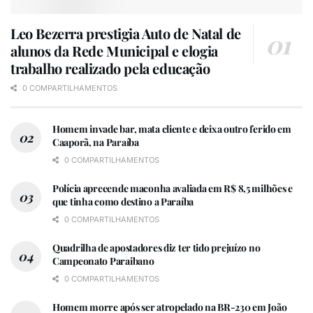
Leo Bezerra prestigia Auto de Natal de
alunos da Rede Municipal e elogia
trabalho realizado pela educação
0 COMPARTILHAMENTOS
Homem invade bar, mata cliente e deixa outro ferido em
Caaporã, na Paraíba
0 COMPARTILHAMENTOS
Polícia apreeende maconha avaliada em R$ 8,5 milhões e
que tinha como destino a Paraíba
0 COMPARTILHAMENTOS
Quadrilha de apostadores diz ter tido prejuízo no
Campeonato Paraibano
0 COMPARTILHAMENTOS
Homem morre após ser atropelado na BR-230 em João