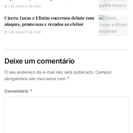
Maior deixa a direção de comunicação da Câmara
7 DE AGOSTO DE 2026
Municipal de João Pessoa para assumir o cargo de
secretário executivo de Comunicação Social da
Cícero, Lucas e Efraim encerram debate com
ataques, promessas e recados ao eleitor
Prefeitura, auxiliando o secretário Janildo Silva.
7 DE AGOSTO DE 2026
Deixe um comentário
O seu endereço de e-mail não será publicado.
Campos
*
obrigatórios são marcados com
*
Comentário