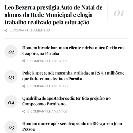
Leo Bezerra prestigia Auto de Natal de
alunos da Rede Municipal e elogia
trabalho realizado pela educação
0 COMPARTILHAMENTOS
Homem invade bar, mata cliente e deixa outro ferido em
Caaporã, na Paraíba
0 COMPARTILHAMENTOS
Polícia apreeende maconha avaliada em R$ 8,5 milhões e
que tinha como destino a Paraíba
0 COMPARTILHAMENTOS
Quadrilha de apostadores diz ter tido prejuízo no
Campeonato Paraibano
0 COMPARTILHAMENTOS
Homem morre após ser atropelado na BR-230 em João
Pessoa