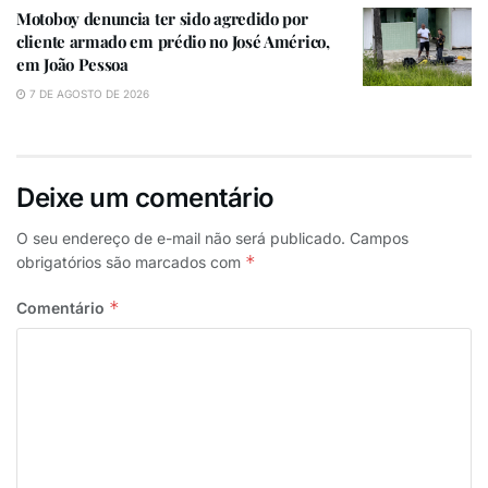
Motoboy denuncia ter sido agredido por
as aulas da semana. Neste sábado e domingo, as
cliente armado em prédio no José Américo,
aulas serão às 8h e 14h.
em João Pessoa
A proposta da nova grade é fortalecer conteúdos
7 DE AGOSTO DE 2026
educativos e ampliar o alcance social da emissora
pública, oferecendo uma programação mais próxima
da realidade dos paraibanos.
Deixe um comentário
A transmissão das aulas do Enem encabeça a nova
O seu endereço de e-mail não será publicado.
Campos
programação da TV ALPB, que também contará com
*
obrigatórios são marcados com
atrações voltadas à cidadania, prestação de serviços e
*
Comentário
cultura.