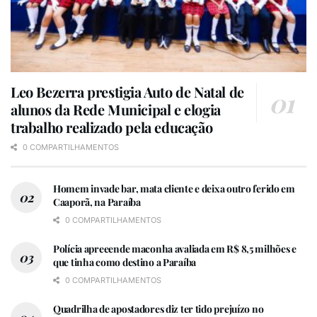
Leo Bezerra prestigia Auto de Natal de
alunos da Rede Municipal e elogia
trabalho realizado pela educação
0 COMPARTILHAMENTOS
Homem invade bar, mata cliente e deixa outro ferido em
Caaporã, na Paraíba
0 COMPARTILHAMENTOS
Polícia apreeende maconha avaliada em R$ 8,5 milhões e
que tinha como destino a Paraíba
0 COMPARTILHAMENTOS
Quadrilha de apostadores diz ter tido prejuízo no