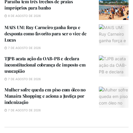
Paraíba tem três trechos de praias
impróprios para banho
8 DE AGOSTO DE 2026
MAIS UM: Ruy Carneiro ganha força e
desponta como favorito para ser o vice de
Durante a operação, três suspeitos foram presos e
Lucas
houve a apreensão de uma pistola calibre .40, um
7 DE AGOSTO DE 2026
revólver calibre .357, dinheiro, balanças de precisão e
diversas substâncias ilícitas, como maconha, cocaína,
TJPB acata ação da OAB-PB e declara
inconstitucional cobrança de imposto em
crack e haxixe.
usucapião
Todo o material recolhido e os detidos foram levados
7 DE AGOSTO DE 2026
para a Cidade da Polícia Civil. A corporação informou
Mulher sofre queda em piso com óleo no
que continuará as diligências para localizar os demais
Manaíra Shopping e aciona a Justiça por
envolvidos na ação criminosa.
indenização
7 DE AGOSTO DE 2026