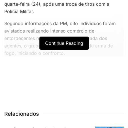
quarta-feira (24), após uma troca de tiros com a
Polícia Militar.
Segundo informações da PM, oito indivíduos foram
avistados realizando intenso comércio de
entorpecentes na área. Ao notar a chegada dos
Continue Reading
agentes, o grupo reagiu com disparos de arma de
fogo, iniciando o confronto.
VOCÊ TAMBÉM PODE GOSTAR
Paraíba tem três trechos de praias impróprios para
banho
MAIS UM: Ruy Carneiro ganha força e desponta como
favorito para ser o vice de Lucas
Relacionados