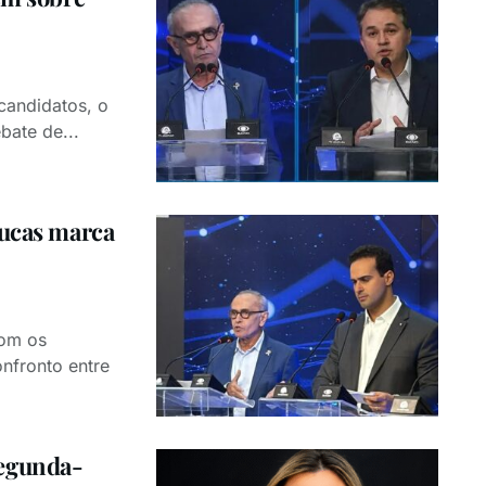
 candidatos, o
bate de...
Lucas marca
com os
nfronto entre
segunda-