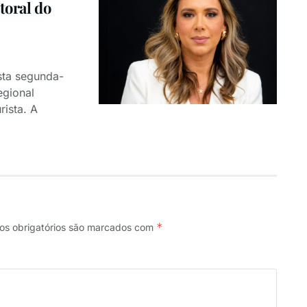
toral do
sta segunda-
egional
rista. A
*
s obrigatórios são marcados com