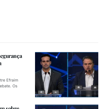
segurança
n
tre Efraim
debate. Os
em sobre