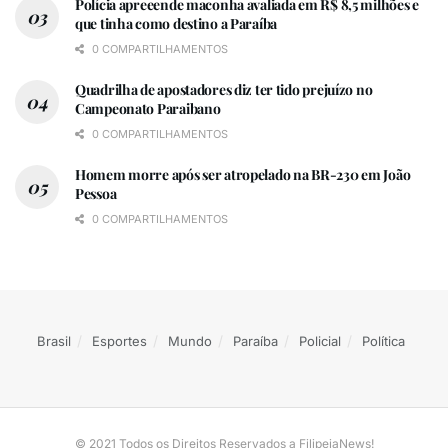
Polícia apreeende maconha avaliada em R$ 8,5 milhões e
que tinha como destino a Paraíba
0 COMPARTILHAMENTOS
Quadrilha de apostadores diz ter tido prejuízo no
Campeonato Paraibano
0 COMPARTILHAMENTOS
Homem morre após ser atropelado na BR-230 em João
Pessoa
0 COMPARTILHAMENTOS
Brasil
Esportes
Mundo
Paraíba
Policial
Política
© 2021 Todos os Direitos Reservados a FilipeiaNews!