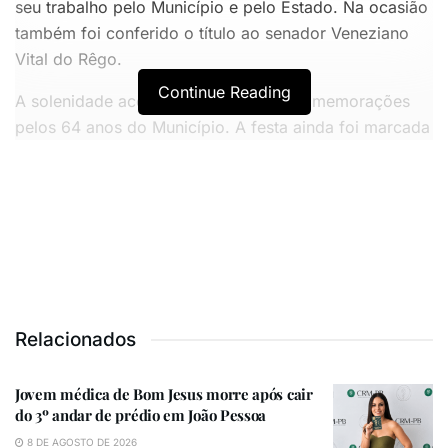
seu trabalho pelo Município e pelo Estado. Na ocasião
também foi conferido o título ao senador Veneziano
Vital do Rêgo.
Continue Reading
A solenidade aconteceu em meio às comemorações
pelos 64 anos do Município. A festa ainda foi marcada
pela inauguração do novo Parque da Lagoa pelo
prefeito Messias Simões e pela vice-prefeita Ramayara
Pereira. Também participou do momento o deputado
estadual Taciano Diniz.
VOCÊ TAMBÉM PODE GOSTAR
Relacionados
Jovem médica de Bom Jesus morre após cair do 3º andar
de prédio em João Pessoa
Jovem médica de Bom Jesus morre após cair
PM detém torcedores do Santa Cruz após confusão na
do 3º andar de prédio em João Pessoa
orla de João Pessoa
8 DE AGOSTO DE 2026