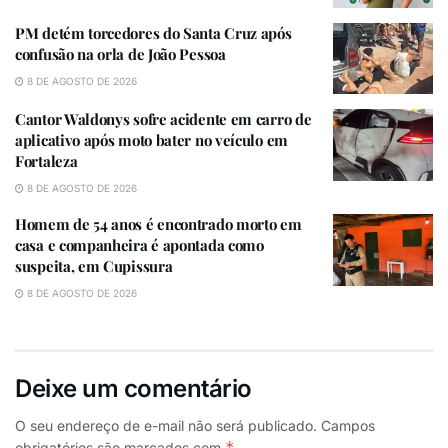
PM detém torcedores do Santa Cruz após
confusão na orla de João Pessoa
8 DE AGOSTO DE 2026
Cantor Waldonys sofre acidente em carro de
aplicativo após moto bater no veículo em
Fortaleza
“É com grande alegria venho a Manaíra e fico honrado
por receber o título de cidadão. Essa distinção eleva
8 DE AGOSTO DE 2026
minha responsabilidade e reforça meu compromisso
Homem de 54 anos é encontrado morto em
com este município e com o estado da Paraíba. Esse
casa e companheira é apontada como
suspeita, em Cupissura
reconhecimento me impulsiona a renovar meu
empenho em contribuir para o bem-estar da
8 DE AGOSTO DE 2026
população”, declarou Cícero.
O vereador Sillas Simão que propôs o Título na
Deixe um comentário
Câmara Municipal, destacou a trajetória de Cícero.
“Estamos muito felizes por Cícero estar aqui em
O seu endereço de e-mail não será publicado.
Campos
Manaíra. Entregamos o titulo de cidadão a uma pessoa
*
obrigatórios são marcados com