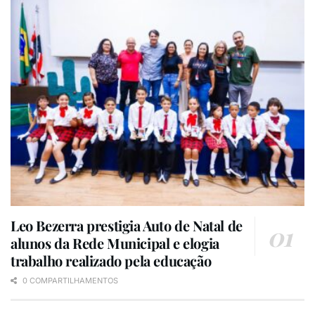
Os ambientes climatizados, as dependências
organizadas e o conforto foram observados pelo
profissional autônomo, Jurandir Alves, que buscou
atendimento nesta sexta-feira. “A gente fica com
aquele receio de que pode não ser bem atendido, mas
aqui não. Tanto as profissionais quanto o prédio, coisa
realmente de primeiro mundo. Tem que ser assim,
porque a gente merece e precisa receber atendimento
de qualidade”, afirmou o usuário.
Leo Bezerra prestigia Auto de Natal de
alunos da Rede Municipal e elogia
trabalho realizado pela educação
0 COMPARTILHAMENTOS