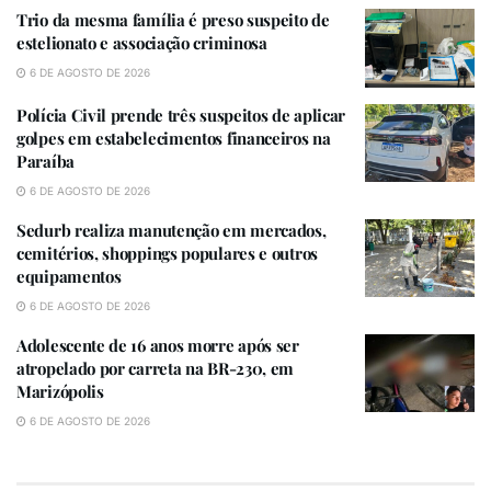
Trio da mesma família é preso suspeito de
VOCÊ TAMBÉM PODE GOSTAR
estelionato e associação criminosa
6 DE AGOSTO DE 2026
Trio da mesma família é preso suspeito de estelionato e
associação criminosa
Polícia Civil prende três suspeitos de aplicar
golpes em estabelecimentos financeiros na
Polícia Civil prende três suspeitos de aplicar golpes em
Paraíba
estabelecimentos financeiros na Paraíba
6 DE AGOSTO DE 2026
Sedurb realiza manutenção em mercados,
cemitérios, shoppings populares e outros
equipamentos
6 DE AGOSTO DE 2026
Adolescente de 16 anos morre após ser
atropelado por carreta na BR-230, em
“Temos a missão de atender tanto a população de
Marizópolis
João Pessoa quanto os demais cidadãos de outras
6 DE AGOSTO DE 2026
cidades do estado, com entusiasmo. Ver a satisfação
da população é a principal meta da Secretaria de
Saúde, e, nesse sentido, estarmos reestruturando toda