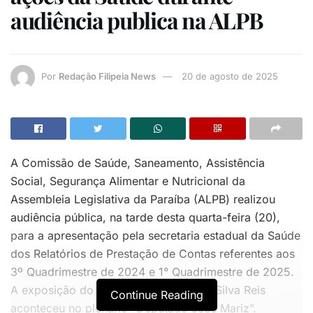
audiência publica na ALPB
Por
Redação Filipeia News
20 de agosto de 2025
A Comissão de Saúde, Saneamento, Assistência
Social, Segurança Alimentar e Nutricional da
Assembleia Legislativa da Paraíba (ALPB) realizou
audiência pública, na tarde desta quarta-feira (20),
para a apresentação pela secretaria estadual da Saúde
dos Relatórios de Prestação de Contas referentes aos
3º Quadrimestre de 2024 e 1° Quadrimestre de 2025.
A exposição do secretário Arimatheus Silva Reis
Continue Reading
aconteceu no plenário “Deputado José Mariz”.