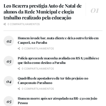
ouvidora geral da ALPB, Nilda Aguiar.
Leo Bezerra prestigia Auto de Natal de
alunos da Rede Municipal e elogia
trabalho realizado pela educação
0 COMPARTILHAMENTOS
Homem invade bar, mata cliente e deixa outro ferido em
Caaporã, na Paraíba
0 COMPARTILHAMENTOS
Polícia apreeende maconha avaliada em R$ 8,5 milhões e
que tinha como destino a Paraíba
0 COMPARTILHAMENTOS
Quadrilha de apostadores diz ter tido prejuízo no
Campeonato Paraibano
0 COMPARTILHAMENTOS
Homem morre após ser atropelado na BR-230 em João
Pessoa