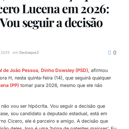
cero Lucena em 2026:
 Vou seguir a decisão
0
e 2025
em
Destaque2
l de João Pessoa
,
Dinho Dowsley (PSD)
, afirmou
ra H, nesta quinta-feira (14), que seguirá qualquer
cena (PP)
tomar para 2026, mesmo que ele não
s não vou ser hipócrita. Vou seguir a decisão que
ase, sou candidato a deputado estadual, está em
no Cícero, ele é parceiro e amigo. A decisão que
são deles. Isso é uma ‘briga de patentes maiores’. Eu