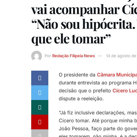
vai acompanhar Cí
“Não sou hipócrita.
que ele tomar”
Por
Redação Filipeia News
14 de agosto d
O presidente da
Câmara Municipa
durante entrevista ao programa Ho
decisão que o prefeito
Cícero Lu
dispute a reeleição.
“Já fiz inclusive declarações, ma
Cícero tomar. Até porque minha b
João Pessoa, faço parte do gover
eles tomarem, não minha, é a deci