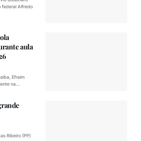
 federal Alfredo
ola
urante aula
26
aíba, Efraim
ente na...
grande
as Ribeiro (PP)