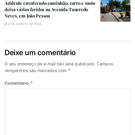
Carolina ainda recebeu os socorros, mas não resistiu.
Acidente envolvendo caminhão, carro e moto
deixa vários feridos na Avenida Tancredo
Conforme informações de testemunhas, a carreta
Neves, em João Pessoa
trafegava na contramão, provocando o acidente.
Uma
8 DE AGOSTO DE 2026
terceira pessoa também estava no carro, mas não
sofreu ferimentos. O sepultamento da advogada será
nesta quinta (07) em Monteiro.
Deixe um comentário
O seu endereço de e-mail não será publicado.
Campos
*
obrigatórios são marcados com
*
Comentário