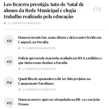
Leo Bezerra prestigia Auto de Natal de
alunos da Rede Municipal e elogia
trabalho realizado pela educação
0 COMPARTILHAMENTOS
Homem invade bar, mata cliente e deixa outro ferido em
Caaporã, na Paraíba
0 COMPARTILHAMENTOS
Polícia apreeende maconha avaliada em R$ 8,5 milhões e
que tinha como destino a Paraíba
0 COMPARTILHAMENTOS
Quadrilha de apostadores diz ter tido prejuízo no
Campeonato Paraibano
0 COMPARTILHAMENTOS
Homem morre após ser atropelado na BR-230 em João
Pessoa