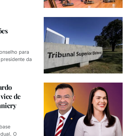
ões
conselho para
 presidente da
ardo
 vice de
aniery
 base
adual. O