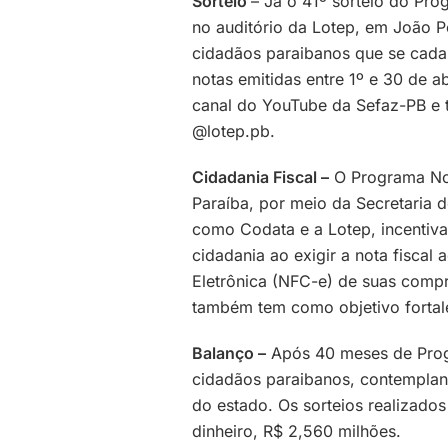
Sorteio
– Já o 41º sorteio do Pro
no auditório da Lotep, em João P
cidadãos paraibanos que se cadas
notas emitidas entre 1º e 30 de ab
canal do YouTube da Sefaz-PB e
@lotep.pb.
Cidadania Fiscal –
O Programa Not
Paraíba, por meio da Secretaria 
como Codata e a Lotep, incentiva
cidadania ao exigir a nota fiscal
Eletrônica (NFC-e) de suas comp
também tem como objetivo fortale
Balanço –
Após 40 meses de Prog
cidadãos paraibanos, contemplan
do estado. Os sorteios realizad
dinheiro, R$ 2,560 milhões.