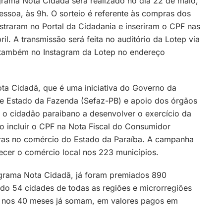
grama Nota Cidadã será realizado no dia 22 de maio,
essoa, às 9h. O sorteio é referente às compras dos
traram no Portal da Cidadania e inseriram o CPF nas
ril. A transmissão será feita no auditório da Lotep via
 também no Instagram da Lotep no endereço
a Cidadã, que é uma iniciativa do Governo da
de Estado da Fazenda (Sefaz-PB) e apoio dos órgãos
 o cidadão paraibano a desenvolver o exercício da
 ao incluir o CPF na Nota Fiscal do Consumidor
ras no comércio do Estado da Paraíba. A campanha
cer o comércio local nos 223 municípios.
rama Nota Cidadã, já foram premiados 890
do 54 cidades de todas as regiões e microrregiões
os nos 40 meses já somam, em valores pagos em