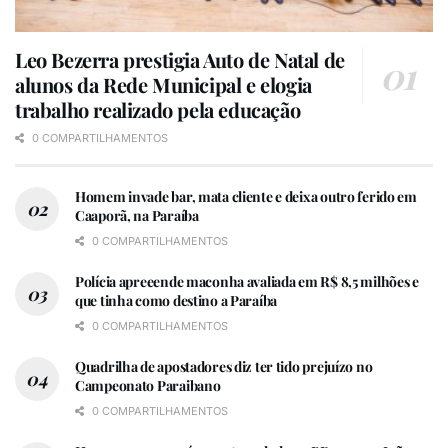
Leo Bezerra prestigia Auto de Natal de
alunos da Rede Municipal e elogia
trabalho realizado pela educação
0 COMPARTILHAMENTOS
Homem invade bar, mata cliente e deixa outro ferido em
Caaporã, na Paraíba
0 COMPARTILHAMENTOS
Polícia apreeende maconha avaliada em R$ 8,5 milhões e
que tinha como destino a Paraíba
0 COMPARTILHAMENTOS
Quadrilha de apostadores diz ter tido prejuízo no
Campeonato Paraibano
0 COMPARTILHAMENTOS