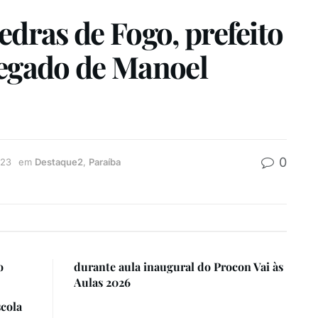
edras de Fogo, prefeito
legado de Manoel
0
023
em
Destaque2
,
Paraíba
o
durante aula inaugural do Procon Vai às
Aulas 2026
cola