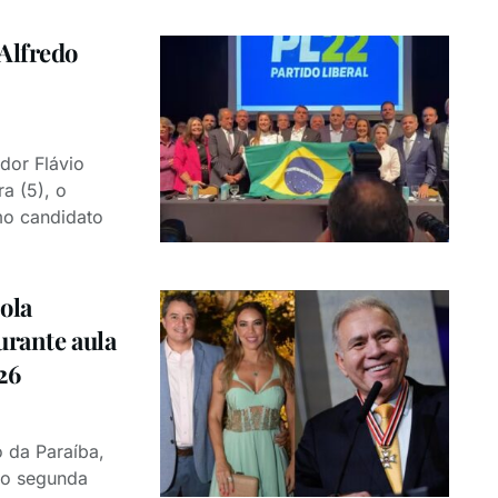
Alfredo
dor Flávio
a (5), o
mo candidato
ola
urante aula
26
 da Paraíba,
omo segunda