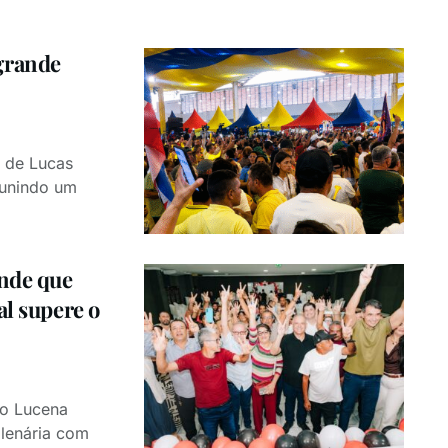
grande
a de Lucas
eunindo um
ende que
al supere o
ro Lucena
 plenária com