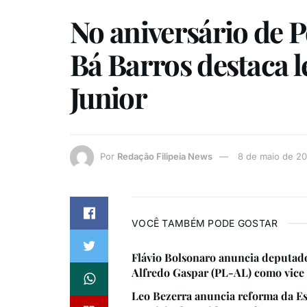
No aniversário de P
Bá Barros destaca 
Junior
Por
Redação Filipeia News
8 de maio de 2
VOCÊ TAMBÉM PODE GOSTAR
Flávio Bolsonaro anuncia deputad
Alfredo Gaspar (PL-AL) como vice
Leo Bezerra anuncia reforma da Es