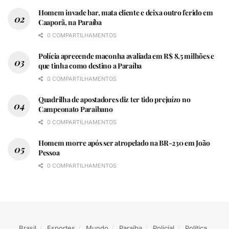
Homem invade bar, mata cliente e deixa outro ferido em
Caaporã, na Paraíba
0 COMPARTILHAMENTOS
Polícia apreeende maconha avaliada em R$ 8,5 milhões e
que tinha como destino a Paraíba
0 COMPARTILHAMENTOS
Quadrilha de apostadores diz ter tido prejuízo no
Campeonato Paraibano
0 COMPARTILHAMENTOS
Homem morre após ser atropelado na BR-230 em João
Pessoa
0 COMPARTILHAMENTOS
Brasil
Esportes
Mundo
Paraíba
Policial
Política