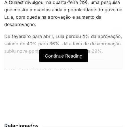
A Quaest divulgou, na quarta-feira (19), uma pesquisa
que mostra a quantas anda a popularidade do governo
Lula, com queda na aprovação e aumento da
desaprovação.
De fevereiro para abril, Lula perdeu 4% da aprovação,
saindo de 40% para 36%. Já a taxa de desaprovação
subiu nove pontos, saindo de 20% para 29%.
Continue Reading
VOCÊ TAMBÉM PODE GOSTAR
OUTRO?: Luciano Cartaxo pode ser anunciado como
candidato a vice na chapa de Lucas Ribeiro
Acidente envolvendo caminhão, carro e moto deixa
vários feridos na Avenida Tancredo Neves, em João
Pessoa
Relacionados