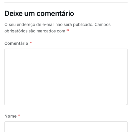
pessoas entre os dias 13 e 16 de abril. A margem de
Deixe um comentário
erro da pesquisa é de 2,2 pontos.
O seu endereço de e-mail não será publicado.
Campos
Tags:
LULA
*
obrigatórios são marcados com
*
Comentário
*
Nome