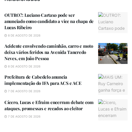
OUTRO?: Luciano Cartaxo pode ser
anunciado como candidato a vice na chapa de
Lucas Ribeiro
8 DE AGOSTO DE 2026
Outros 29% dos entrevistados consideram o governo
Acidente envolvendo caminhão, carro e moto
regular, antes era 24%, e outros 6% não souberam ou
deixa vários feridos na Avenida Tancredo
não quiseram responder.
Neves, em João Pessoa
A pesquisa quis saber se os entrevistados ouviram
8 DE AGOSTO DE 2026
alguma notícia negativa sobre o governo e 16%
Prefeitura de Cabedelo anuncia
citaram o plano de taxar compras internacionais de até
implementação do IFA para ACS e ACE
50 dólares (R$ 246).
7 DE AGOSTO DE 2026
Cícero, Lucas e Efraim encerram debate com
Outros 7% mencionaram que o governo “não faz o
ataques, promessas e recados ao eleitor
que promete e é corrupto”; outros 2% citam “postura
7 DE AGOSTO DE 2026
negativa de Lula”.
Para chegar nesses números, a Quaest ouviu 2.015