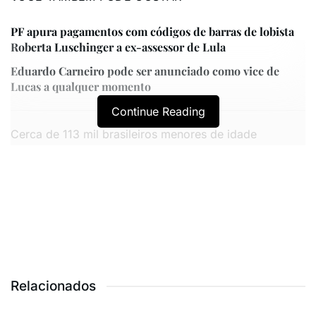
PF apura pagamentos com códigos de barras de lobista
Roberta Luschinger a ex-assessor de Lula
Eduardo Carneiro pode ser anunciado como vice de
Lucas a qualquer momento
Continue Reading
Cerca de 113 mil brasileiros menores de idade
perderam o pai, a mãe ou ambos para a covid-19
entre março de 2020 e abril de 2021. Se consideradas
as crianças e adolescentes que tinham como
cuidadores os avós, esse número salta para 130 mil. A
estimativa é do Conselho Nacional de Saúde (CNS) e
do Conselho Nacional de Direitos Humanos (CNDH).
Para tentar amenizar este problema e assegurar
Relacionados
dignidade para essas pessoas, a deputada estadual
Camila Toscano (PSDB) apresentou o projeto de Lei