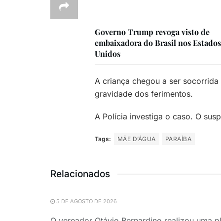
Governo Trump revoga visto de
embaixadora do Brasil nos Estados
Unidos
A criança chegou a ser socorrida 
gravidade dos ferimentos.
A Polícia investiga o caso. O susp
Tags:
MÃE D’ÁGUA
PARAÍBA
Relacionados
5 DE AGOSTO DE 2026
O vereador Otávio Bernardino realizou uma pl