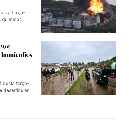
nesta terça-
s químicos,
29 e
4 homicídios
ã desta terça-
e desarticular