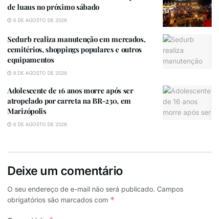
de luaus no próximo sábado
6 DE AGOSTO DE 2026
Para se inscrever, os interessados devem acessar o
Sedurb realiza manutenção em mercados,
cemitérios, shoppings populares e outros
site
www.moradadapaz.com.br
e clicar no link
equipamentos
“
Trabalhe Conosco
” ou através do
6 DE AGOSTO DE 2026
site:
bit.ly/VemSerGM
. Ao ser direcionados para a
página, poderão conferir mais detalhes sobre as vagas
Adolescente de 16 anos morre após ser
atropelado por carreta na BR-230, em
oferecidas e cadastrar o currículo. Após as inscrições
Marizópolis
on-line, os currículos serão analisados e os candidatos
6 DE AGOSTO DE 2026
serão convocados a continuar na seleção, com
duração de 20 a 30 dias.
Deixe um comentário
Segundo Bruno Silva, coordenador de Recrutamento e
O seu endereço de e-mail não será publicado.
Campos
Seleção do Grupo Morada, para a vaga de supervisor
*
obrigatórios são marcados com
de logística é necessário ensino superior completo e