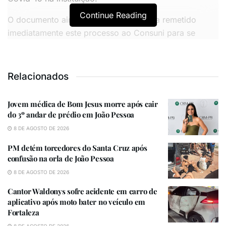
Continue Reading
O documento ainda determina “que seja remetido
imediatamente este processo ao Consuni para se
pronunciar e deliberar na próxima reunião, acerca dos
procedimentos administrativos quanto a exigência da
obrigatoriedade do passaporte vacinal”.
Relacionados
Jovem médica de Bom Jesus morre após cair
VOCÊ TAMBÉM PODE GOSTAR
do 3º andar de prédio em João Pessoa
8 DE AGOSTO DE 2026
Jovem médica de Bom Jesus morre após cair do 3º andar
de prédio em João Pessoa
PM detém torcedores do Santa Cruz após
confusão na orla de João Pessoa
PM detém torcedores do Santa Cruz após confusão na
orla de João Pessoa
8 DE AGOSTO DE 2026
Cantor Waldonys sofre acidente em carro de
aplicativo após moto bater no veículo em
De acordo com o texto, o ato de veto é justificado
Fortaleza
“pela falta de previsão legal e de normativa interna