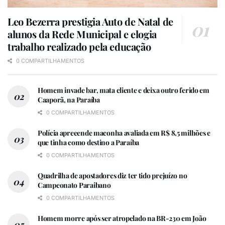
Leo Bezerra prestigia Auto de Natal de
alunos da Rede Municipal e elogia
trabalho realizado pela educação
0 COMPARTILHAMENTOS
Homem invade bar, mata cliente e deixa outro ferido em
Caaporã, na Paraíba
0 COMPARTILHAMENTOS
Polícia apreeende maconha avaliada em R$ 8,5 milhões e
que tinha como destino a Paraíba
0 COMPARTILHAMENTOS
Quadrilha de apostadores diz ter tido prejuízo no
Campeonato Paraibano
0 COMPARTILHAMENTOS
Homem morre após ser atropelado na BR-230 em João