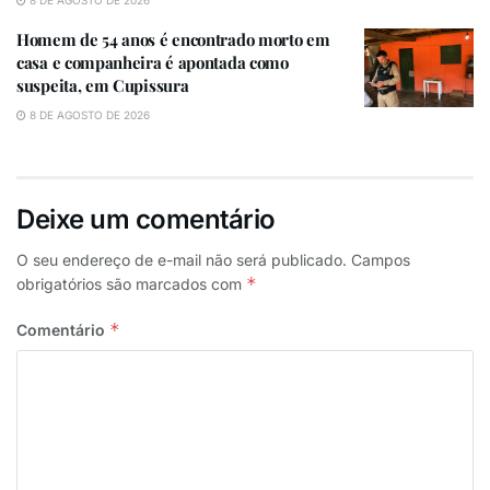
8 DE AGOSTO DE 2026
que permita ao CONSEPE deliberar sobre decisões
que competem ao CONSUNI e ao Reitor”.
Homem de 54 anos é encontrado morto em
casa e companheira é apontada como
Veja o documento:
suspeita, em Cupissura
8 DE AGOSTO DE 2026
Deixe um comentário
O seu endereço de e-mail não será publicado.
Campos
*
obrigatórios são marcados com
ParaíbaJá
*
Comentário
Tags:
COVID
UFPB
VALDINEY GOUVEIA