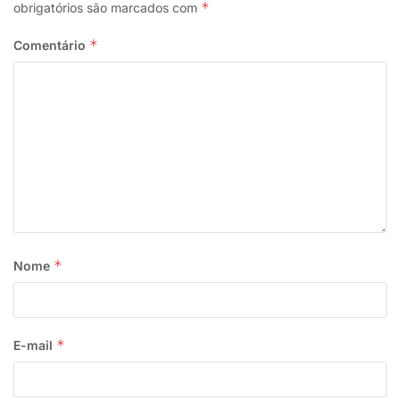
*
obrigatórios são marcados com
“Ao final, requeremos que essas informações sejam
*
Comentário
prestadas dentro do prazo estabelecido na Lei
12.527/2011 (Lei de Acesso a Informação)”, concluiu.
Tags:
SINDOJUS-PB
TJPB
*
Nome
*
E-mail