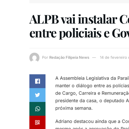
ALPB vai instalar 
entre policiais e 
Por
Redação Filipeia News
14 de fevereiro
A Assembleia Legislativa da Para
manter o diálogo entre as políci
de Cargo, Carreira e Remuneraçã
presidente da casa, o deputado A
próxima semana.
Adriano destacou ainda que a Co
mesmo após a aprovação do Proje