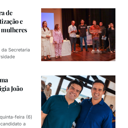
a de
ização e
s mulheres
 da Secretaria
rsidade
rma
igia João
quinta-feira (6)
candidato a