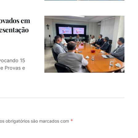
rovados em
resentação
nvocando 15
e Provas e
*
s obrigatórios são marcados com