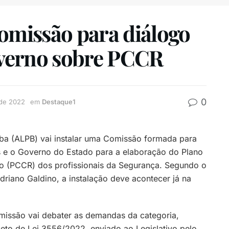
Comissão para diálogo
Governo sobre PCCR
0
 de 2022
em
Destaque1
íba (ALPB) vai instalar uma Comissão formada para
as e o Governo do Estado para a elaboração do Plano
o (PCCR) dos profissionais da Segurança. Segundo o
driano Galdino, a instalação deve acontecer já na
missão vai debater as demandas da categoria,
to de Lei 3556/2022, enviado ao Legislativo pelo