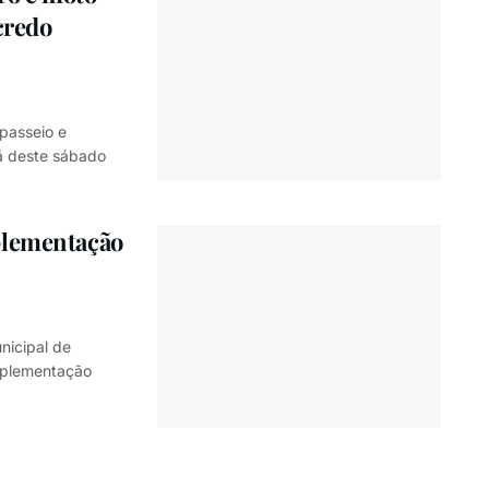
credo
passeio e
hã deste sábado
plementação
nicipal de
implementação