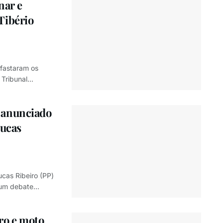
nar e
Tibério
afastaram os
Tribunal...
 anunciado
Lucas
cas Ribeiro (PP)
m debate...
ro e moto