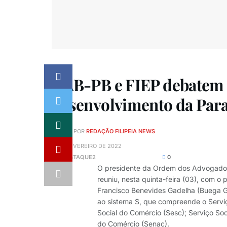
OAB-PB e FIEP debatem 
desenvolvimento da Par
POR
REDAÇÃO FILIPEIA NEWS
3 DE FEVEREIRO DE 2022
EM
DESTAQUE2
0
O presidente da Ordem dos Advogados d
reuniu, nesta quinta-feira (03), com o 
Francisco Benevides Gadelha (Buega Ga
ao sistema S, que compreende o Serviç
Social do Comércio (Sesc); Serviço Soc
do Comércio (Senac).