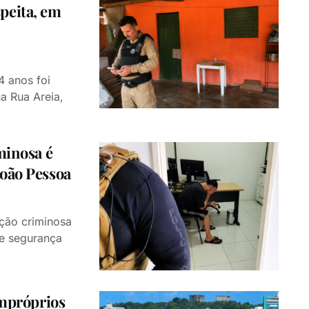
peita, em
 anos foi
a Rua Areia,
minosa é
João Pessoa
ção criminosa
de segurança
impróprios