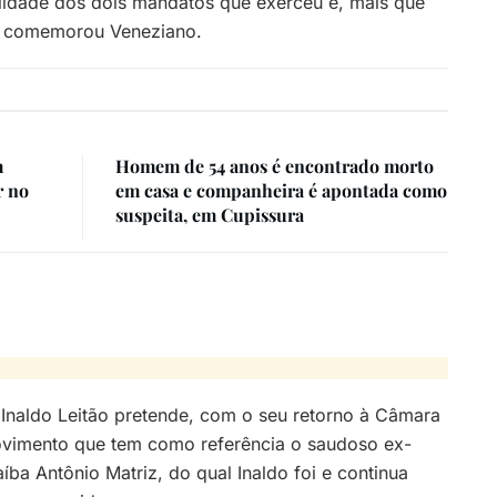
idade dos dois mandatos que exerceu e, mais que
a” comemorou Veneziano.
m
Homem de 54 anos é encontrado morto
r no
em casa e companheira é apontada como
suspeita, em Cupissura
Inaldo Leitão pretende, com o seu retorno à Câmara
movimento que tem como referência o saudoso ex-
ba Antônio Matriz, do qual Inaldo foi e continua