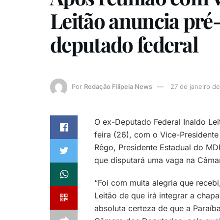
Leitão anuncia pré
deputado federal
Por
Redação Filipeia News
27 de janeiro d
O ex-Deputado Federal Inaldo Lei
feira (26), com o Vice-President
Rêgo, Presidente Estadual do MDB
que disputará uma vaga na Câmar
“Foi com muita alegria que receb
Leitão de que irá integrar a cha
absoluta certeza de que a Paraíb