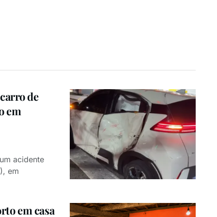
carro de
lo em
 um acidente
7), em
rto em casa