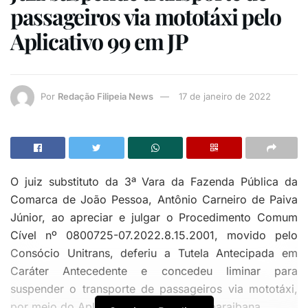
passageiros via mototáxi pelo
Aplicativo 99 em JP
Por
Redação Filipeia News
17 de janeiro de 2022
O juiz substituto da 3ª Vara da Fazenda Pública da
Comarca de João Pessoa, Antônio Carneiro de Paiva
Júnior, ao apreciar e julgar o Procedimento Comum
Cível nº 0800725-07.2022.8.15.2001, movido pelo
Consócio Unitrans, deferiu a Tutela Antecipada em
Caráter Antecedente e concedeu liminar para
suspender o transporte de passageiros via mototáxi,
por meio do Aplicativo 99, na Capital paraibana.