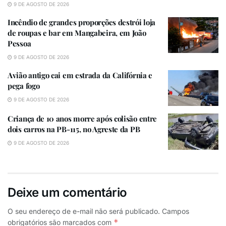
9 DE AGOSTO DE 2026
Incêndio de grandes proporções destrói loja de roupas e
Incêndio de grandes proporções destrói loja
bar em Mangabeira, em João Pessoa
de roupas e bar em Mangabeira, em João
Pessoa
“Dezembro faz parte do período da pré-estação
9 DE AGOSTO DE 2026
chuvosa dessas regiões, como Alto Sertão e
Avião antigo cai em estrada da Califórnia e
Curimataú. Então, normalmente ocorrem essas chuvas
pega fogo
nessa época do ano porque o período mais chuvoso é
9 DE AGOSTO DE 2026
de fevereiro a maio. A previsão para semana é de que
Criança de 10 anos morre após colisão entre
mais chuvas poderão ocorrer nessas regiões. Nas
dois carros na PB-115, no Agreste da PB
demais, poderão ocorrer entre chuvas esparsas e
9 DE AGOSTO DE 2026
ocasionais”, explicou a metereologista Marle Bandeira
Tags:
CHUVAS
PARAÍBA
Deixe um comentário
O seu endereço de e-mail não será publicado.
Campos
*
obrigatórios são marcados com