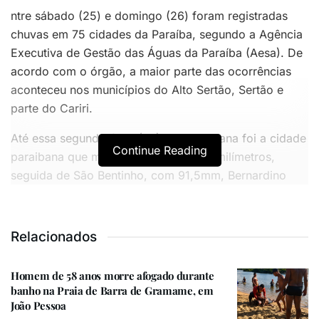
ntre sábado (25) e domingo (26) foram registradas
chuvas em 75 cidades da Paraíba, segundo a Agência
Executiva de Gestão das Águas da Paraíba (Aesa). De
acordo com o órgão, a maior parte das ocorrências
aconteceu nos municípios do Alto Sertão, Sertão e
parte do Cariri.
Até essa segunda-feira (27), Vista Serrana foi a cidade
Continue Reading
paraibana que mais choveu, com 125 milímetros,
seguida de São Bentinho, com 91,5mm, Bernardino
Batista, com 79,3mm, Riacho dos Cavalos, com
79mm e Princesa Isabel, com 70,5mm.
Relacionados
VOCÊ TAMBÉM PODE GOSTAR
Homem de 58 anos morre afogado durante
banho na Praia de Barra de Gramame, em
Homem de 58 anos morre afogado durante banho na
João Pessoa
Praia de Barra de Gramame, em João Pessoa