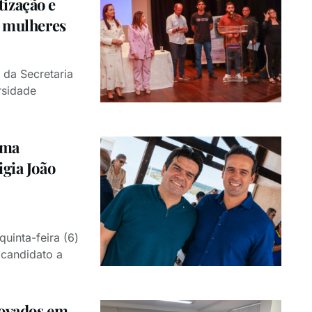
ização e
s mulheres
 da Secretaria
rsidade
rma
igia João
quinta-feira (6)
candidato a
rovados em