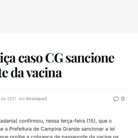
tiça caso CG sancione
te da vacina
0
 de 2021
em
Destaque2
ania) confirmou, nessa terça-feira (15), que o
se a Prefeitura de Campina Grande sancionar a lei
que proíbe a cobrança de passaporte da vacina na