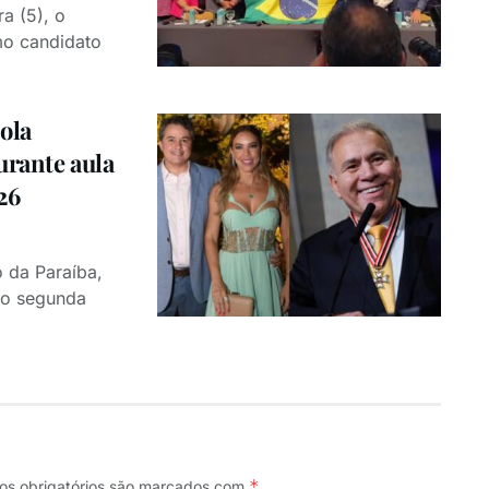
a (5), o
mo candidato
ola
urante aula
26
 da Paraíba,
omo segunda
*
s obrigatórios são marcados com