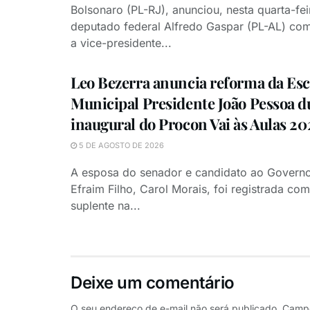
Bolsonaro (PL-RJ), anunciou, nesta quarta-feir
deputado federal Alfredo Gaspar (PL-AL) co
a vice-presidente...
Leo Bezerra anuncia reforma da Esc
Municipal Presidente João Pessoa d
inaugural do Procon Vai às Aulas 20
5 DE AGOSTO DE 2026
A esposa do senador e candidato ao Governo
Efraim Filho, Carol Morais, foi registrada c
suplente na...
Deixe um comentário
O seu endereço de e-mail não será publicado.
Campo