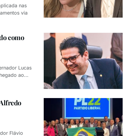
mplicada nas
gamentos via
ado como
ernador Lucas
chegado ao...
Alfredo
dor Flávio