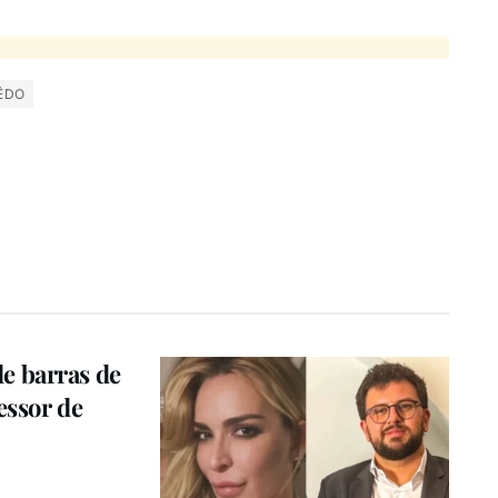
ÊDO
e barras de
essor de