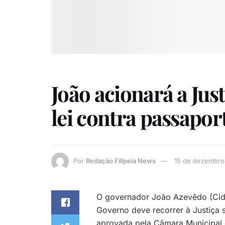
João acionará a Jus
lei contra passapor
Por
Redação Filipeia News
15 de dezembro
O governador João Azevêdo (Cidad
Governo deve recorrer à Justiça 
aprovada pela Câmara Municipal 